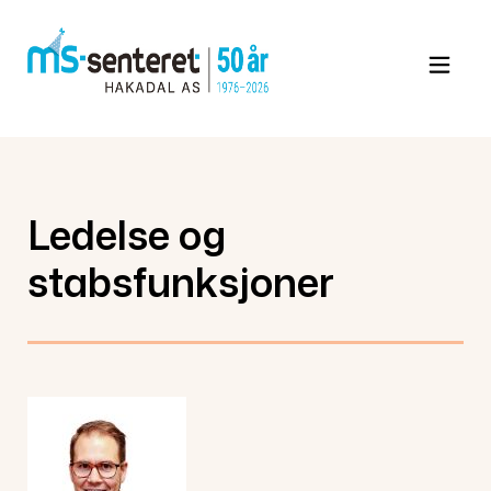
Gå
til
innholdet
Ledelse og
stabsfunksjoner