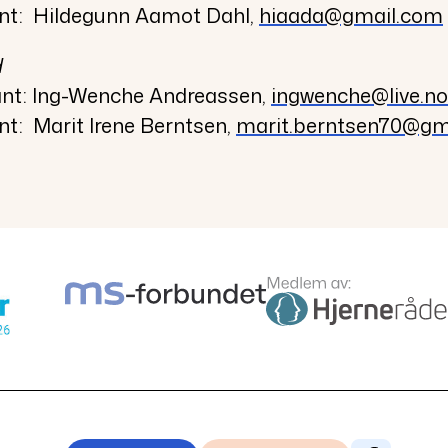
nt: H
ildegunn Aamot Dahl,
hiaada@gmail.com
d
ant: Ing-Wenche Andreassen,
ingwenche@live.no
t: Marit Irene Berntsen,
marit.berntsen70@gm