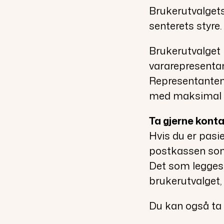
Brukerutvalgets
senterets styre.
Brukerutvalget
vararepresentan
Representanten
med maksimal ti
Ta gjerne kont
Hvis du er pasi
postkassen som 
Det som legges 
brukerutvalget, 
Du kan også ta 