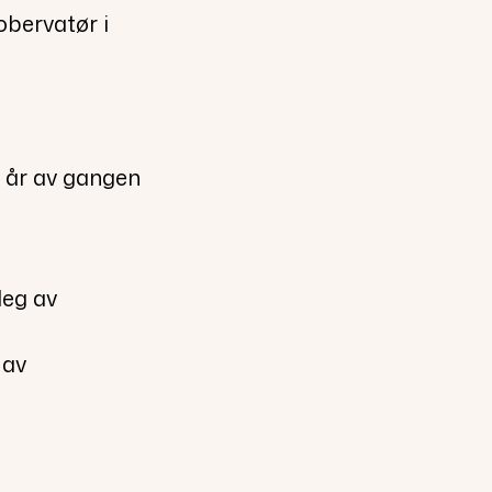
obervatør i
 år av gangen
deg av
 av