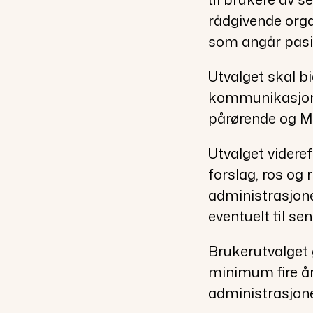
rådgivende orga
som angår pasi
Utvalget skal bi
kommunikasjon
pårørende og M
Utvalget viderefo
forslag, ros og r
administrasjone
eventuelt til se
Brukerutvalget
minimum fire å
administrasjone