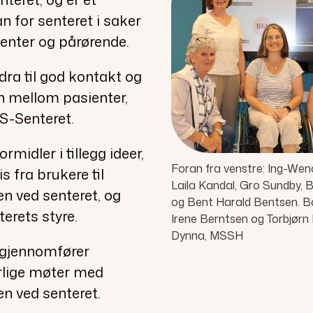
n for senteret i saker
enter og pårørende.
dra til god kontakt og
 mellom pasienter,
S-Senteret.
rmidler i tillegg ideer,
Foran fra venstre: Ing-We
is fra brukere til
Laila Kandal, Gro Sundby, 
n ved senteret, og
og Bent Harald Bentsen. Ba
nterets styre.
Irene Berntsen og Torbjørn 
Dynna, MSSH
 gjennomfører
rlige møter med
n ved senteret.