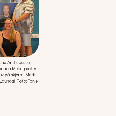
nche Andreassen,
Bianca Mellingsæter
k på skjerm: Marit
Laundal. Foto: Tonje