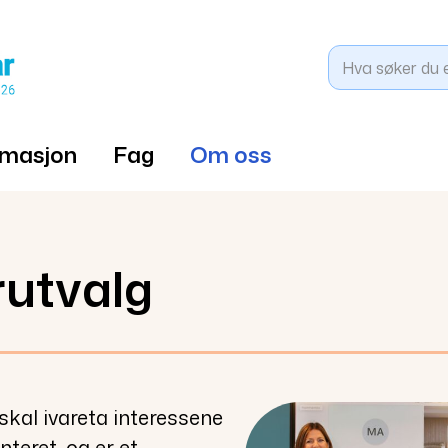
rmasjon
Fag
Om oss
rutvalg
skal ivareta interessene
nteret,
og er et