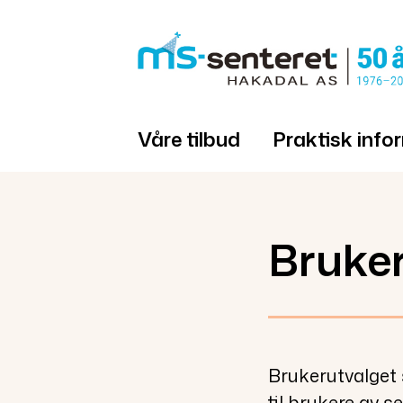
Gå
til
innholdet
Våre tilbud
Praktisk info
Bruke
Brukerutvalget 
til brukere av se