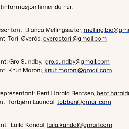
informasjon finner du her:
resentant: Bianca Mellingsæter,
melling.bia@gm
t: Toril Øverås
,
overastoril@gmail.com
ant: Gro Sundby,
gro.sundby@gmail.com
nt: Knut Maroni,
knut.maroni@gmail.com
 representant: Bent Harald Bentsen,
bent.haral
t: Torbjørn Laundal,
tobben@gmail.com
nt: Laila Kandal,
laila.kandal@gmail.com