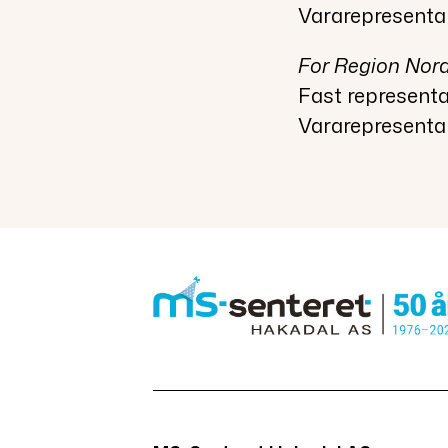
Vararepresenta
For Region Nor
Fast represent
Vararepresentan